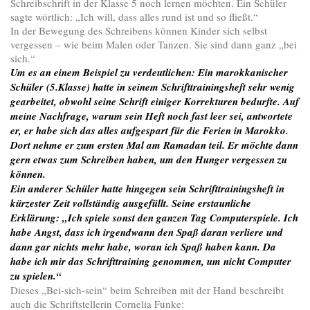
Schreibschrift in der Klasse 5 noch lernen möchten. Ein Schüler
sagte wörtlich: „Ich will, dass alles rund ist und so fließt.“
In der Bewegung des Schreibens können Kinder sich selbst
vergessen – wie beim Malen oder Tanzen. Sie sind dann ganz „bei
sich.“
Um es an einem Beispiel zu verdeutlichen: Ein marokkanischer
Schüler (5.Klasse) hatte in seinem Schrifttrainingsheft sehr wenig
gearbeitet, obwohl seine Schrift einiger Korrekturen bedurfte. Auf
meine Nachfrage, warum sein Heft noch fast leer sei, antwortete
er, er habe sich das alles aufgespart für die Ferien in Marokko.
Dort nehme er zum ersten Mal am Ramadan teil. Er möchte dann
gern etwas zum Schreiben haben, um den Hunger vergessen zu
können.
Ein anderer Schüler hatte hingegen sein Schrifttrainingsheft in
kürzester Zeit vollständig ausgefüllt. Seine erstaunliche
Erklärung: „Ich spiele sonst den ganzen Tag Computerspiele. Ich
habe Angst, dass ich irgendwann den Spaß daran verliere und
dann gar nichts mehr habe, woran ich Spaß haben kann. Da
habe ich mir das Schrifttraining genommen, um nicht Computer
zu spielen.“
Dieses „Bei-sich-sein“ beim Schreiben mit der Hand beschreibt
auch die Schriftstellerin Cornelia Funke: