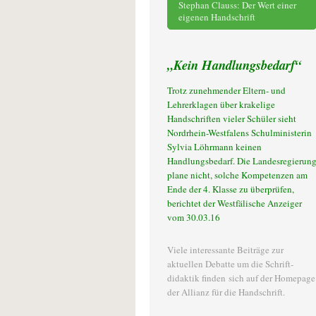
Stephan Clauss: Der Wert einer
eigenen Handschrift
„Kein Handlungsbedarf“
Trotz zunehmender Eltern- und
Lehrerklagen über krakelige
Handschriften vieler Schüler sieht
Nordrhein-Westfalens Schulministerin
Sylvia Löhrmann keinen
Handlungsbedarf. Die Landesregierun
plane nicht, solche Kompetenzen am
Ende der 4. Klasse zu überprüfen,
berichtet der Westfälische Anzeiger
vom 30.03.16
Viele interessante Beiträge zur
aktuellen Debatte um die Schrift-
didaktik finden sich auf der Homepage
der Allianz für die Handschrift.