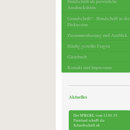
Handschrift als persönliche
Ausdrucksform
Grundschrift? - Handschrift in der
Diskussion
Zusammenfassung und Ausblick
Häufig gestellte Fragen
Gästebuch
Kontakt und Impressum
Aktuelles
Der SPIEGEL vom 13.01.15:
Finnland schafft die
Schreibschrift ab