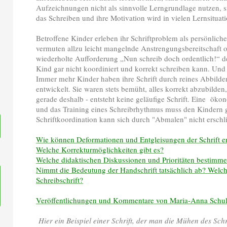
Aufzeichnungen nicht als sinnvolle Lerngrundlage nutzen, 
das Schreiben und ihre Motivation wird in vielen Lernsitua
Betroffene Kinder erleben ihr Schriftproblem als persönliche
vermuten allzu leicht mangelnde Anstrengungsbereitschaft 
wiederholte Aufforderung „Nun schreib doch ordentlich!“ de
Kind gar nicht koordiniert und korrekt schreiben kann. Und d
Immer mehr Kinder haben ihre Schrift durch reines Abbilde
entwickelt. Sie waren stets bemüht, alles korrekt abzubilden
gerade deshalb - entsteht keine geläufige Schrift. Eine öko
und das Training eines Schreibrhythmus muss den Kindern 
Schriftkoordination kann sich durch "Abmalen" nicht erschl
Wie können Deformationen und Entgleisungen der Schrift e
Welche Korrekturmöglichkeiten gibt es?
Welche didaktischen Diskussionen und Prioritäten bestimme
Nimmt die Bedeutung der Handschrift tatsächlich ab? Welc
Schreibschrift?
Veröffentlichungen und Kommentare von Maria-Anna Schul
Hier ein Beispiel einer Schrift, der man die Mühen des Sch