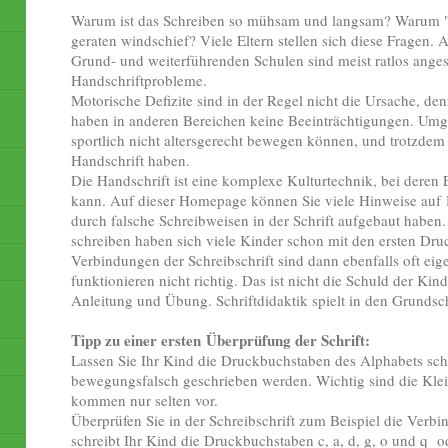
Warum ist das Schreiben so mühsam und langsam? Warum "
geraten windschief? Viele Eltern stellen sich diese Fragen.
Grund- und weiterführenden Schulen sind meist ratlos ang
Handschriftprobleme.
Motorische Defizite sind in der Regel nicht die Ursache, den
haben in anderen Bereichen keine Beeinträchtigungen. Umgek
sportlich nicht altersgerecht bewegen können, und trotzdem
Handschrift haben.
Die Handschrift ist eine komplexe Kulturtechnik, bei der
kann. Auf dieser Homepage können Sie viele Hinweise auf H
durch falsche Schreibweisen in der Schrift aufgebaut haben
schreiben haben sich viele Kinder schon mit den ersten Dr
Verbindungen der Schreibschrift sind dann ebenfalls oft eige
funktionieren nicht richtig. Das ist nicht die Schuld der Kin
Anleitung und Übung. Schriftdidaktik spielt in den Grundsch
Tipp zu einer ersten Überprüfung der Schrift:
Lassen Sie Ihr Kind die Druckbuchstaben des Alphabets schr
bewegungsfalsch geschrieben werden. Wichtig sind die Kl
kommen nur selten vor.
Überprüfen Sie in der Schreibschrift zum Beispiel die Verb
schreibt Ihr Kind die Druckbuchstaben c, a, d, g, o und q od