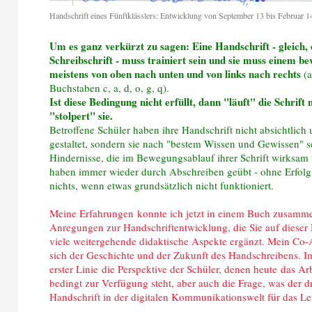
Handschrift eines Fünftklässlers: Entwicklung von September 13 bis Februar 1
Um es ganz verkürzt zu sagen: Eine Handschrift - gleich,
Schreibschrift - muss trainiert sein und sie muss einem b
meistens von oben nach unten und von links nach rechts
(
Buchstaben c, a, d, o, g, q).
Ist diese Bedingung nicht erfüllt, dann "läuft" die Schrift
"stolpert" sie.
Betroffene Schüler haben ihre Handschrift nicht absichtlich
gestaltet, sondern sie nach "bestem Wissen und Gewissen" se
Hindernisse, die im Bewegungsablauf ihrer Schrift wirksam 
haben immer wieder durch Abschreiben geübt - ohne Erfolg 
nichts, wenn etwas grundsätzlich nicht funktioniert.
Meine Erfahrungen konnte ich jetzt in einem Buch zusamm
Anregungen zur Handschriftentwicklung, die Sie auf dieser
viele weitergehende didaktische Aspekte ergänzt. Mein Co-
sich der Geschichte und der Zukunft des Handschreibens. Im
erster Linie die Perspektive der Schüler, denen heute das A
bedingt zur Verfügung steht, aber auch die Frage, was der 
Handschrift in der digitalen Kommunikationswelt für das L