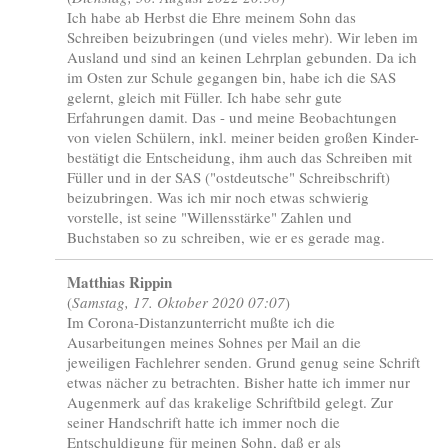
Ich habe ab Herbst die Ehre meinem Sohn das
Schreiben beizubringen (und vieles mehr). Wir leben im
Ausland und sind an keinen Lehrplan gebunden. Da ich
im Osten zur Schule gegangen bin, habe ich die SAS
gelernt, gleich mit Füller. Ich habe sehr gute
Erfahrungen damit. Das - und meine Beobachtungen
von vielen Schülern, inkl. meiner beiden großen Kinder-
bestätigt die Entscheidung, ihm auch das Schreiben mit
Füller und in der SAS ("ostdeutsche" Schreibschrift)
beizubringen. Was ich mir noch etwas schwierig
vorstelle, ist seine "Willensstärke" Zahlen und
Buchstaben so zu schreiben, wie er es gerade mag.
Matthias Rippin
(
Samstag, 17. Oktober 2020 07:07
)
Im Corona-Distanzunterricht mußte ich die
Ausarbeitungen meines Sohnes per Mail an die
jeweiligen Fachlehrer senden. Grund genug seine Schrift
etwas nächer zu betrachten. Bisher hatte ich immer nur
Augenmerk auf das krakelige Schriftbild gelegt. Zur
seiner Handschrift hatte ich immer noch die
Entschuldigung für meinen Sohn, daß er als