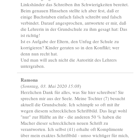
Linkshänder das Schreiben ihn Schwierigkeiten bereitet.
Beim genauen Hinsehen stellte ich aber fest, daß er
einige Buchstaben einfach falsch schreibt und falsch
verbindet. Darauf angesprochen, antwortete er mir, daß
die Lehrerin in der Grundschule zu ihm gesagt hat: Das
ist richtig!
Ist es Aufgabe der Eltern, den Unfug der Schule zu
korrigieren? Kinder geraten so in den Konflikt; wer
denn nun recht hat.
Und man will auch nicht die Autorität des Lehrers
untergraben.
Ramona
(
Sonntag, 03. Mai 2020 15:08
)
Herzlichen Dank für alles, was Sie hier schreiben! Sie
sprechen mir aus der Seele. Meine Tochter (7) besucht
aktuell die Grundschule. Ich schimpfe so oft mit ihr
wegen diesem schrecklichen Schriftbild. Das liegt wohl
"nur" zur Hälfte an ihr - die anderen 50 % haben die
Macher dieser schrecklichen neuen Schrift zu
verantworten. Ich selbst (41) erhalte oft Komplimente
über mein exaktes Schriftbild - umso wichtiger für mich,