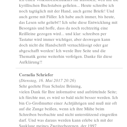
kyrillischen Buchstaben gefielen... Heute schreibe ich
noch tagtäglich mit der Hand, auch gerne Briefe! Und
auch gerne mit Füller. Ich habe auch immer, bis heute,
das Lesen sehr geliebt!! Ich sehe diese Entwicklung mit
Besorgnis und hoffe, dass da noch rechtzeitig eine
Reißleine gezogen wird... und klar: schreiben per
Tastatur wird immer wichtiger, aber deswegen kann
doch nicht die Handschrift vernachlässigt oder gar
abgeschafft werden! Ich werde Ihre Seite und die
Thematik gerne weiterhin verfolgen. Danke für diese
Aufklärung!!
Cornelia Schriefer
(
Dienstag, 16. Mai 2017 20:26
)
Sehr geehrte Frau Schulze Brüning,
vielen Dank für Ihre informative und aufrüttelnde Seite;
ich fürchte nur, es wird so bald nicht besser werden. Ich
bin Co-Großmutter einer Achtjährigen und muß mir oft
auf die Zunge beißen, wenn ich ihre Mühe beim
Schreiben beobachte und nicht unterstützend eingreifen
darf. Und was daraus werden kann erlebe ich mit der
Sauklaue meines Zweitgeborenen, der 1997