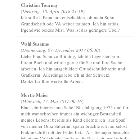
Christian Tournay
(
Dienstag, 10. April 2018 23:19
)
Ich soll als Papa nun entscheiden, ob mein Sohn
Grundschrift ode VA weiter trainiert. Ich bin ratlos.
Irgendwie beides Mist. Was ist das geringere Übel?
Wahl Susanne
(
Donnerstag, 07. Dezember 2017 06:30
)
Liebe Frau Schulze Brüning, ich bin begeistert von
Ihrem Buch und würde gerne für Sie und Ihre Sache
arbeiten. Ich bin ausgebildete Grundschullehrerin und
Grafikerin. Allerdings lebe ich in der Schweiz.
Danke für Ihre wertvolle Arbeit.
Mortie Maier
(
Mittwoch, 17. Mai 2017 00:16
)
Eine sehr interessante Seite! Bin Jahrgang 1975 und für
mich war schreiben immer ein wichtiger Bestandteil
meines Lebens: bereits als Kind erlernte ich "aus Spaß"
von meiner Oma Sütterlin, später brachte ich mir selbst
Frakturschrift mit der Feder bei... Als Teenager besuchte
ich einen Volkshochschulkurs für Russisch, weil mir die