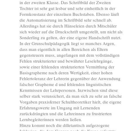
in der zweiten Klasse. Das Schriftbild der Zweiten
Tochter ist sehr gut lesbar und sehr einheitlich in der
Formkonstanz der einzelnen Buchstaben. Ebenso läuft
die Automatisierung im Schriftbild sehr schnell ab.
Allerdings hat sie durch Hänseleien durch Mitschüler
sich wieder auf die Druckschrift umgestellt, um nicht als
Sonderling zu gelten, der eine eigene Handschrift nutzt.
In der Grunschulpädagogik liegt so manches Argen,
dass man eigentlich in allen Bereichen als Eltern
gegensteuern muss, angefangen mit dem vollständigen
Fehlen strukturierter und bewährter Leselehrgänge,
sowie einer fehlenden strukturierten Vermittlung der
Basisgrapheme nach deren Wertigkeit, einer hohen
Fehlertoleranz der Lehrerin gegenüber der Anwendung
falscher Grapheme d und fehlenden linguistischen
Kenntnissen der Lehrpersonen. Inzwischen sind diese
selber stark verunsichert, da man sich zu sehr an falsche
Vorgaben praxisferner Schultheoretiker hielt, die eigene
Erfahrungswerte im Umgang mit Lernenden
zurückdrängten und die Lehreinnen zu frustrierten
Lernbegleiterinnen werden ließen.
Hinzu kommt noch die dilletantisch aufgezogene
Inklusion, die dem Ganzen noch die Krone aufsetzte