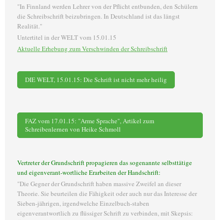
"In Finnland werden Lehrer von der Pflicht entbunden, den Schülern
die Schreibschrift beizubringen. In Deutschland ist das längst
Realität."
Untertitel in der WELT vom 15.01.15
Aktuelle Erhebung zum Verschwinden der Schreibschrift
DIE WELT, 15.01.15: Die Schrift ist nicht mehr heilig
FAZ vom 17.01.15: "Arme Sprache", Artikel zum
Schreibenlernen von Heike Schmoll
Vertreter der Grundschrift propagieren das sogenannte selbsttätige
und eigenverant-wortliche Erarbeiten der Handschrift:
"Die Gegner der Grundschrift haben massive Zweifel an dieser
Theorie. Sie beurteilen die Fähigkeit oder auch nur das Interesse der
Sieben-jährigen, irgendwelche Einzelbuch-staben
eigenverantwortlich zu flüssiger Schrift zu verbinden, mit Skepsis: