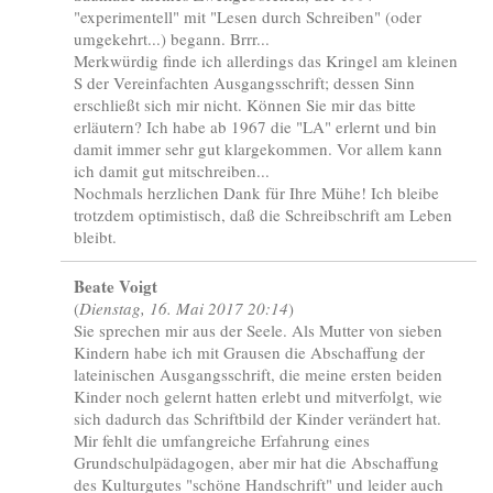
"experimentell" mit "Lesen durch Schreiben" (oder
umgekehrt...) begann. Brrr...
Merkwürdig finde ich allerdings das Kringel am kleinen
S der Vereinfachten Ausgangsschrift; dessen Sinn
erschließt sich mir nicht. Können Sie mir das bitte
erläutern? Ich habe ab 1967 die "LA" erlernt und bin
damit immer sehr gut klargekommen. Vor allem kann
ich damit gut mitschreiben...
Nochmals herzlichen Dank für Ihre Mühe! Ich bleibe
trotzdem optimistisch, daß die Schreibschrift am Leben
bleibt.
Beate Voigt
(
Dienstag, 16. Mai 2017 20:14
)
Sie sprechen mir aus der Seele. Als Mutter von sieben
Kindern habe ich mit Grausen die Abschaffung der
lateinischen Ausgangsschrift, die meine ersten beiden
Kinder noch gelernt hatten erlebt und mitverfolgt, wie
sich dadurch das Schriftbild der Kinder verändert hat.
Mir fehlt die umfangreiche Erfahrung eines
Grundschulpädagogen, aber mir hat die Abschaffung
des Kulturgutes "schöne Handschrift" und leider auch